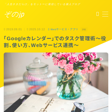
「人生ネタだらけ」をモットーに発信している個人ブログ
ぞのjp
MENU
2019.09.01
2025.10.12
Webサービス・アプリ
PR
プロフィール
「Googleカレンダー」でのタスク管理術〜役
割、使い方、Webサービス連携〜
Points of You
タスクシュート時間術
ブックレビュー