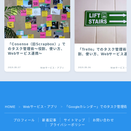
「Cosense（旧Scrapbox）」で
のタスク管理術〜役割、使い方、
「Trello」でのタスク管理術
Webサービス連携〜
割、使い方、Webサービス連
2019.09.07
2019.09.06
Webサービス・アプリ
Webサービス・ア
Follow Me
HOME
Webサービス・アプリ
「Googleカレンダー」でのタスク管理術
＞
＞
プロフィール
新着記事
サイトマップ
お問い合わせ
プライバシーポリシー