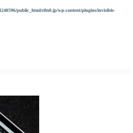
240596/public_html/z0n0.jp/wp-content/plugins/invisible-