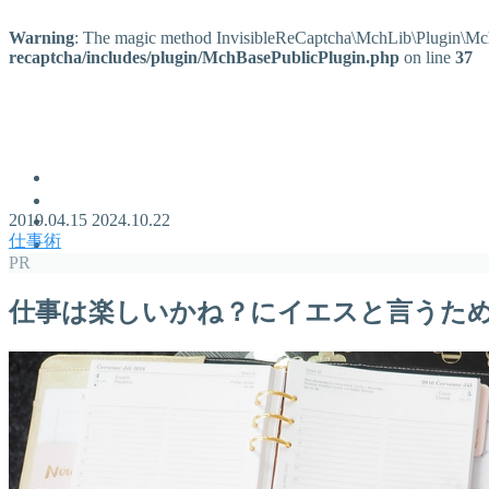
Warning
: The magic method InvisibleReCaptcha\MchLib\Plugin\MchB
recaptcha/includes/plugin/MchBasePublicPlugin.php
on line
37
ぞのjp
「人生ネタだらけ」をモットーに発信している個人ブログ
プロフィール
Points of You
2019.04.15
2024.10.22
タスクシュート時間術
仕事術
ブックレビュー
PR
仕事は楽しいかね？にイエスと言うた
MENU
プロフィール
Points of You
タスクシュート時間術
ブックレビュー
Follow Me