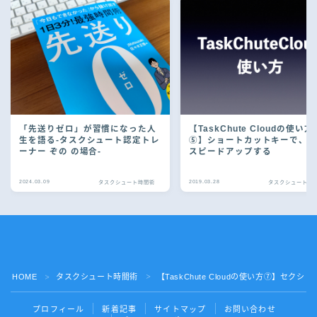
「先送りゼロ」が習慣になった人
【TaskChute Cloudの使い方
生を語る-タスクシュート認定トレ
⑤】ショートカットキーで、
ーナー ぞの の場合-
スピードアップする
2024.03.09
2019.03.28
タスクシュート時間術
タスクシュート時
Follow Me
HOME
タスクシュート時間術
【TaskChute Cloudの使い方⑦】セ
＞
＞
プロフィール
新着記事
サイトマップ
お問い合わせ