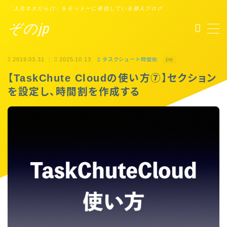
「人生ネタだらけ」をモットーに発信している個人ブログ
ぞのjp
MENU
2019.03.31
2025.10.13
タスクシュート時間術
PR
プロフィール
【TaskChute Cloudの使い方⑦】セクション
を設定し、時間割を作成する
Points of You
タスクシュート時間術
ブックレビュー